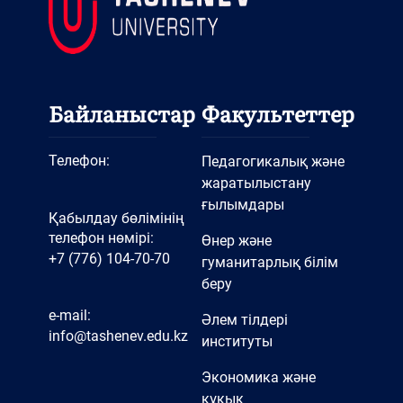
Байланыстар
Факультеттер
Телефон:
Педагогикалық және
жаратылыстану
ғылымдары
Қабылдау бөлімінің
телефон нөмірі:
Өнер және
+7 (776) 104-70-70
гуманитарлық білім
беру
e-mail:
Әлем тілдері
info@tashenev.edu.kz
институты
Экономика және
құқық