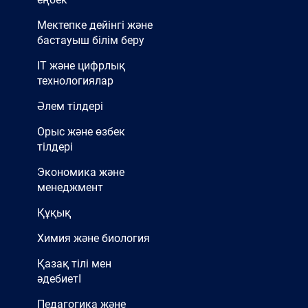
Мектепке дейінгі және
бастауыш білім беру
IT және цифрлық
технологиялар
Әлем тілдері
Орыс және өзбек
тілдері
Экономика және
менеджмент
Құқық
Химия және биология
Қазақ тілі мен
әдебиетІ
Педагогика және