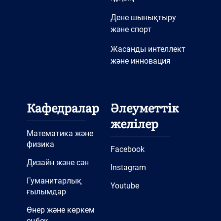
Дене шынықтыру
және спорт
Жасанды интеллект
және инновация
Кафедралар
Әлеуметтік
желілер
Математика және
физика
Facebook
Дизайн және сән
Instagram
Гуманитарлық
Youtube
ғылымдар
Өнер және көркем
еңбек