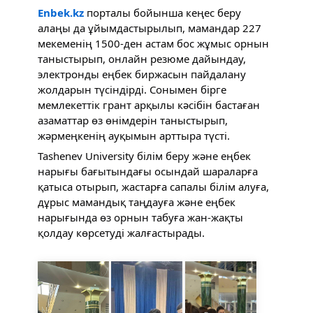
Enbek.kz
порталы бойынша кеңес беру
алаңы да ұйымдастырылып, мамандар 227
мекеменің 1500-ден астам бос жұмыс орнын
таныстырып, онлайн резюме дайындау,
электронды еңбек биржасын пайдалану
жолдарын түсіндірді. Сонымен бірге
мемлекеттік грант арқылы кәсібін бастаған
азаматтар өз өнімдерін таныстырып,
жәрмеңкенің ауқымын арттыра түсті.
Tashenev University білім беру және еңбек
нарығы бағытындағы осындай шараларға
қатыса отырып, жастарға сапалы білім алуға,
дұрыс мамандық таңдауға және еңбек
нарығында өз орнын табуға жан-жақты
қолдау көрсетуді жалғастырады.