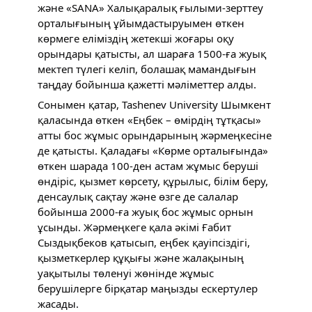
және «SANA» Халықаралық ғылыми-зерттеу
орталығының ұйымдастыруымен өткен
көрмеге еліміздің жетекші жоғары оқу
орындары қатысты, ал шараға 1500-ға жуық
мектеп түлегі келіп, болашақ мамандығын
таңдау бойынша қажетті мәліметтер алды.
Сонымен қатар, Tashenev University Шымкент
қаласында өткен «Еңбек – өмірдің тұтқасы»
атты бос жұмыс орындарының жәрмеңкесіне
де қатысты. Қаладағы «Көрме орталығында»
өткен шарада 100-ден астам жұмыс беруші
өндіріс, қызмет көрсету, құрылыс, білім беру,
денсаулық сақтау және өзге де салалар
бойынша 2000-ға жуық бос жұмыс орнын
ұсынды. Жәрмеңкеге қала әкімі Ғабит
Сыздықбеков қатысып, еңбек қауіпсіздігі,
қызметкерлер құқығы және жалақының
уақытылы төленуі жөнінде жұмыс
берушілерге бірқатар маңызды ескертулер
жасады.