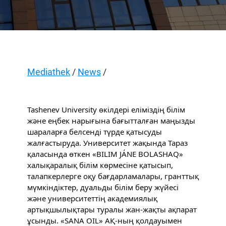
Mediathek
/
News
/
Tashenev University өкілдері еліміздің білім
және еңбек нарығына бағытталған маңызды
шараларға белсенді түрде қатысуды
жалғастыруда. Университет жақында Тараз
қаласында өткен «BILIM JÁNE BOLASHAQ»
халықаралық білім көрмесіне қатысып,
талапкерлерге оқу бағдарламалары, гранттық
мүмкіндіктер, дуальды білім беру жүйесі
және университеттің академиялық
артықшылықтары туралы жан-жақты ақпарат
ұсынды. «SANA OIL» АҚ-ның қолдауымен