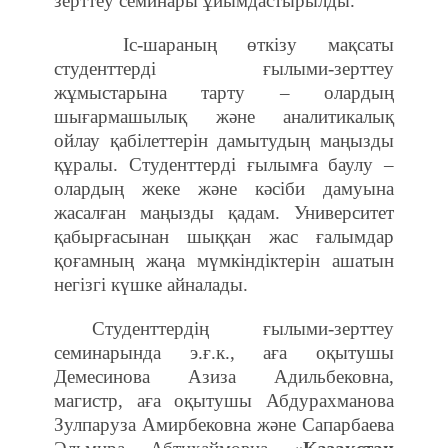
зерттеу семинары ұйымдастырылды.
Іс-шараның өткізу мақсаты
студенттерді ғылыми-зерттеу
жұмыстарына тарту – олардың
шығармашылық және аналитикалық
ойлау қабілеттерін дамытудың маңызды
құралы. Студенттерді ғылымға баулу –
олардың жеке және кәсіби дамуына
жасалған маңызды қадам. Университет
қабырғасынан шыққан жас ғалымдар
қоғамның жаңа мүмкіндіктерін ашатын
негізгі күшке айналады.
Студенттердің ғылыми-зерттеу
семинарында э.ғ.к., аға оқытушы
Демесинова Азиза Адильбековна,
магистр, аға оқытушы Абдурахманова
Зулпаруза Амирбековна және Сапарбаева