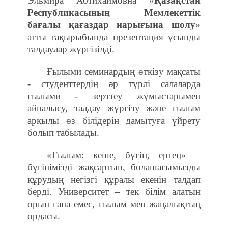
Эльмира Абтихаймовна «
Қазақстан
Республикасының
Мемлекеттік
бағалы
қағаздар нарығына шолу
»
атты тақырыбында презентация ұсынды
талдаулар жүргізілді.
Ғылыми семинардың өткізу мақсаты
- студенттердің әр түрлі салаларда
ғылыми - зерттеу жұмыстарымен
айналысу, талдау жүргізу және ғылым
арқылы өз білідерін дамытуға үйрету
болып табылады.
«Ғылым: кеше, бүгін, ертең» –
бүгінімізді жақсартып, болашағымызды
құрудың негізгі құралы екенін талдап
берді.
Университет – тек білім алатын
орын ғана емес, ғылым мен жаңалықтың
ордасы.