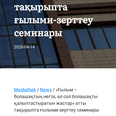
тақырыпта
ғылыми-зерттеу
семинары
2026-04-14
Mediathek
/
News
/ «Ғылым –
болашақтың негізі, ал сол болашақты
қалыптастыратын жастар» атты
тақырыпта ғылыми-зерттеу семинары