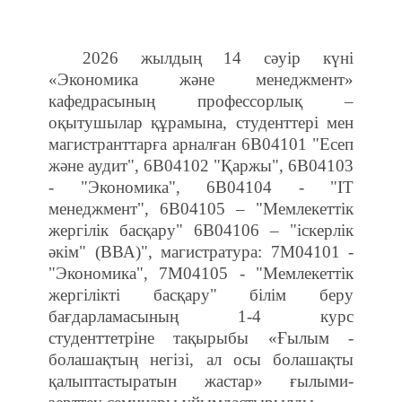
2026 жылдың 14 сәуір күні
«Экономика және менеджмент»
кафедрасының профессорлық –
оқытушылар құрамына, студенттері мен
магистранттарға арналған 6В04101 "Есеп
және аудит", 6В04102 "Қаржы", 6В04103
- "Экономика", 6В04104 - "IT
менеджмент", 6В04105 – "Мемлекеттік
жергілік басқару" 6В04106 – "іскерлік
әкім" (ВВА)", магистратура: 7М04101 -
"Экономика", 7М04105 - "Мемлекеттік
жергілікті басқару" білім беру
бағдарламасының 1-4 курс
студенттетріне тақырыбы «Ғылым -
болашақтың негізі, ал осы болашақты
қалыптастыратын жастар» ғылыми-