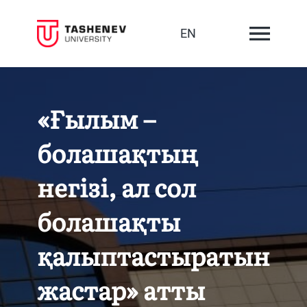
EN
«Ғылым –
болашақтың
негізі, ал сол
болашақты
қалыптастыратын
жастар» атты