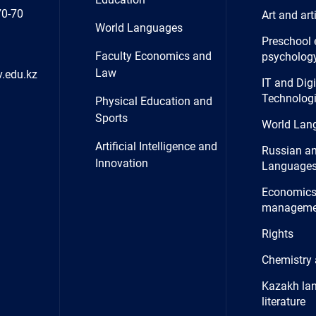
70-70
Art and art
World Languages
Preschool 
Faculty Economics and
psycholog
Law
.edu.kz
IT and Digi
Technolog
Physical Education and
Sports
World Lan
Artificial Intelligence and
Russian a
Innovation
Language
Economics
manageme
Rights
Chemistry 
Kazakh la
literature