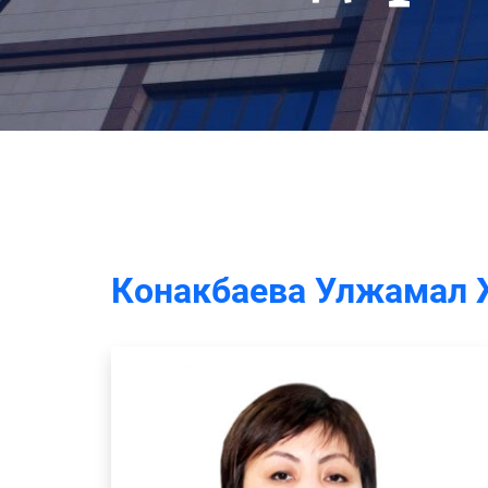
Конакбаева Улжамал 