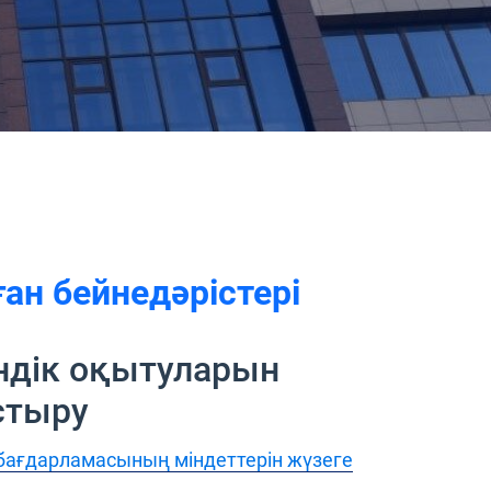
н бейнедәрістері
ндік оқытуларын
стыру
 бағдарламасының міндеттерін жүзеге