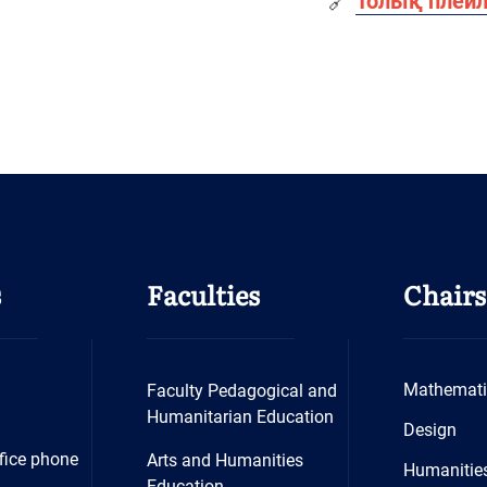
🔗
Толық плейл
s
Faculties
Chairs
Mathemati
Faculty Pedagogical and
Humanitarian Education
Design
fice phone
Arts and Humanities
Humanitie
Education