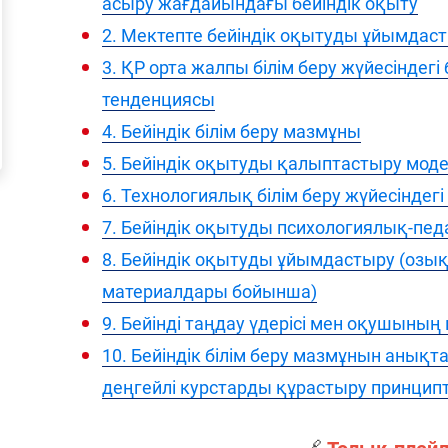
асыру жағдайындағы бейіндік оқыту
2. Мектепте бейіндік оқытуды ұйымдас
3. ҚР орта жалпы білім беру жүйесіндегі 
тенденциясы
4. Бейіндік білім беру мазмұны
5. Бейіндік оқытуды қалыптастыру мод
6. Технологиялық білім беру жүйесінде
7. Бейіндік оқытуды психологиялық-пе
8. Бейіндік оқытуды ұйымдастыру (озы
материалдары бойынша)
9. Бейінді таңдау үдерісі мен оқушыны
10. Бейіндік білім беру мазмұнын анықтау
деңгейлі курстарды құрастыру принципт