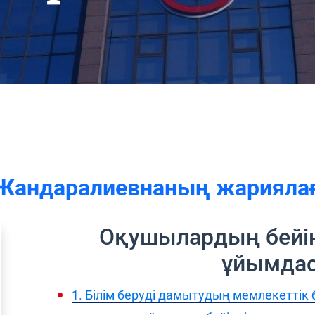
Жандаралиевнаның жариялаға
Оқушылардың бейі
ұйымда
1. Білім беруді дамытудың мемлекеттік