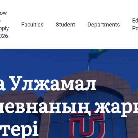
ow
o
Ed
Faculties
Student
Departments
pply
Po
026
а Улжамал
евнаның жар
тері