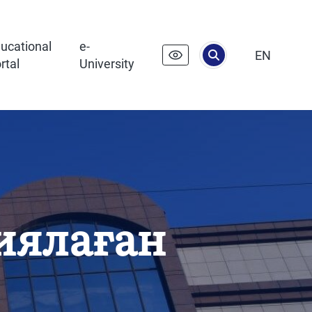
ucational
e-
EN
rtal
University
иялаған