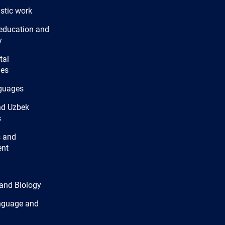
istic work
education and
y
tal
ies
guages
nd Uzbek
s
 and
nt
and Biology
nguage and