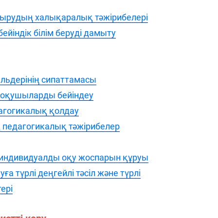
тырудың халықаралық тәжірибелері
бейіндік білім беруді дамыту
ельдерінің сипаттамасы
гі оқушыларды бейіндеу
дагогикалық қолдау
қ педагогикалық тәжірибелер
ң индивидуалды оқу жоспарын құруы
ға түрлі деңгейлі тәсіл және түрлі
ері