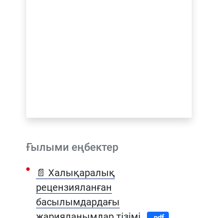
Ғылыми еңбектер
📄 Халықаралық
рецензияланған
басылымдардағы
жарияланымдар тізімі
.pdf