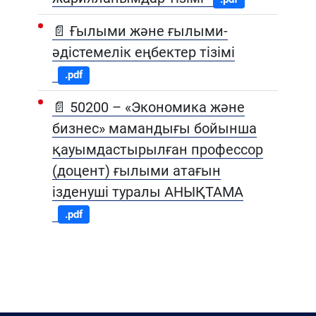
📄 Ғылыми және ғылыми-
әдістемелік еңбектер тізімі
.pdf
📄 50200 – «Экономика және
бизнес» мамандығы бойынша
қауымдастырылған профессор
(доцент) ғылыми атағын
ізденуші туралы АНЫҚТАМА
.pdf