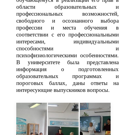
области
образовательных
и
профессиональных
возможностей,
свободного
и
осознанного
выбора
профессии
и
места
обучения
в
соответствии
с его
профессиональными
интересами,
индивидуальными
способностями
и
психофизиологическими
особенностями.
В
университете
была представлена
информация
о
подготовленных
образовательных
программах
и
пороговых
баллах,
даны
ответы
на
интересующие
выпускников
вопросы.