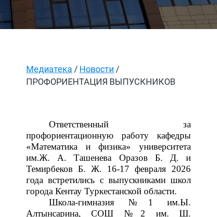
Медиатека
/
Новости
/
ПРОФОРИЕНТАЦИЯ ВЫПУСКНИКОВ
Ответственный
за
профориентационную
работу
кафедры
«Математика
и
физика»
университета
им.
Ж.
А.
Ташенева
Оразов
Б.
Д.
и
Темирбеков
Б.
Ж.
16-17
февраля
2026
года
встретились
с
выпускниками
школ
города
Кентау
Туркестанской
области.
Школа-гимназия
№1
им.
Ы.
Алтынсарина
, СОШ
№2
им.
Ш.