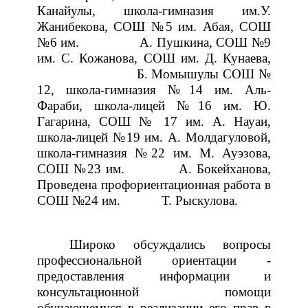
Канайулы
,
школа-гимназия
им.У
.
Жанибекова,
СОШ
№5
им.
Абая
,
СОШ
№6
им.
А.
Пушкина
,
СОШ
№9
им.
С.
Кожанова
,
СОШ
им.
Д.
Кунаева,
Б.
Момышулы
СОШ
№
12,
школа-гимназия
№14
им. Аль-
Фараби
,
школа-лицей
№16
им.
Ю.
Гагарина
,
СОШ
№
17
им.
А.
Науаи
,
школа-лицей
№19
им.
А.
Молдагуловой
,
школа-гимназия
№22
им.
М.
Ауэзова
,
СОШ
№23
им.
А.
Бокейханова,
Проведена
профориентационная
работа
в
СОШ
№24
им.
Т.
Рыскулова.
Широко
обсуждались
вопросы
профессиональной
ориентации
-
предоставления
информации
и
консультационной
помощи
обучающемуся
в
реализации
его
прав
в