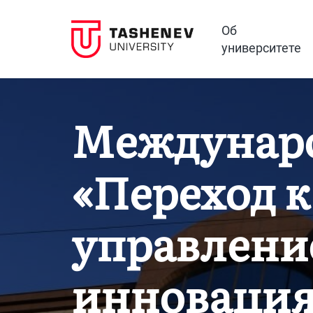
Об
университете
Междунаро
«Переход к
управление
инновация