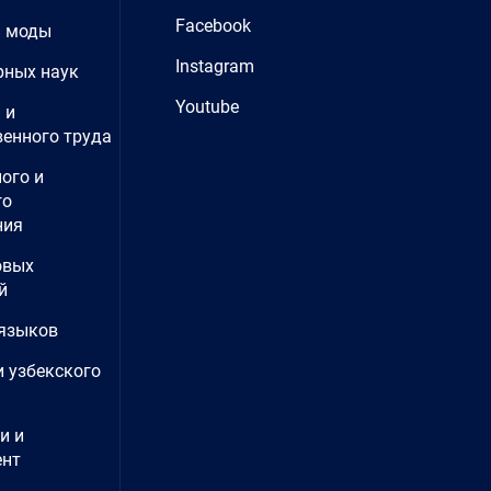
Facebook
и моды
Instagram
рных наук
Youtube
 и
енного труда
ого и
го
ния
овых
й
языков
и узбекского
и и
нт