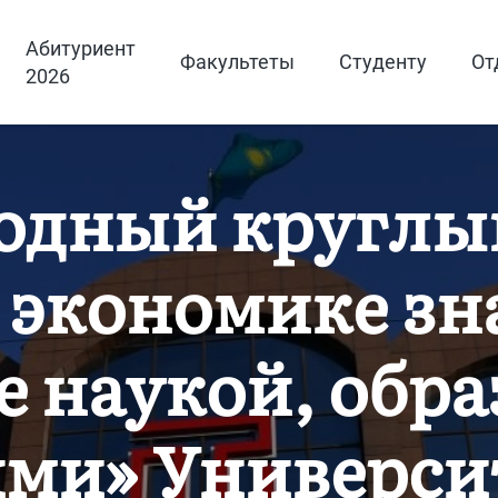
Абитуриент
Факультеты
Студенту
От
2026
дный круглый
 экономике зн
 наукой, обра
ми» Универси