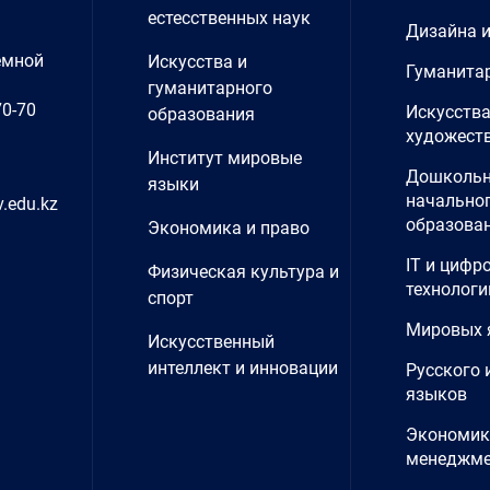
естесственных наук
Дизайна 
емной
Искусства и
Гуманита
гуманитарного
70-70
Искусства
образования
художеств
Институт мировые
Дошкольн
языки
начально
.edu.kz
образова
Экономика и право
IT и цифр
Физическая культура и
технологи
спорт
Мировых 
Искусственный
интеллект и инновации
Русского 
языков
Экономик
менеджме