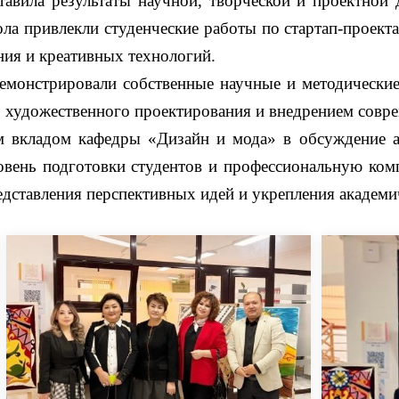
авила результаты научной, творческой и проектной д
ола привлекли студенческие работы по стартап-проек
ия и креативных технологий.
емонстрировали собственные научные и методические
й, художественного проектирования и внедрением совр
ым вкладом кафедры «Дизайн и мода» в обсуждение 
овень подготовки студентов и профессиональную ком
дставления перспективных идей и укрепления академи