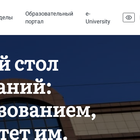
Образовательный
e-
делы
портал
University
 стол
аний:
зованием,
тет им.