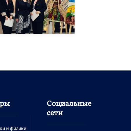
дры
Социальные
сети
ки и физики