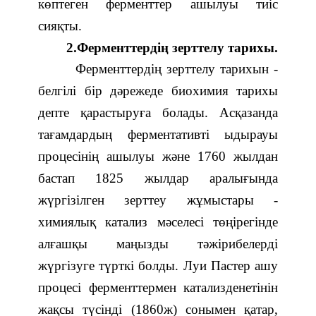
көптеген ферменттер ашылуы тиіс
сияқты.
2.Ферменттердің зерттелу тарихы.
Ферменттердің зерттелу тарихын -
белгілі бір дәрежеде биохимия тарихы
депте қарастыруға болады. Асқазанда
тағамдардың ферментативті ыдырауы
процесінің ашылуы және 1760 жылдан
бастап 1825 жылдар аралығында
жүргізілген зерттеу жұмыстары -
химиялық катализ мәселесі төңірегінде
алғашқы маңызды тәжірибелерді
жүргізуге түрткі болды. Луи Пастер ашу
процесі ферменттермен катализденетінін
жақсы түсінді (1860ж) сонымен қатар,