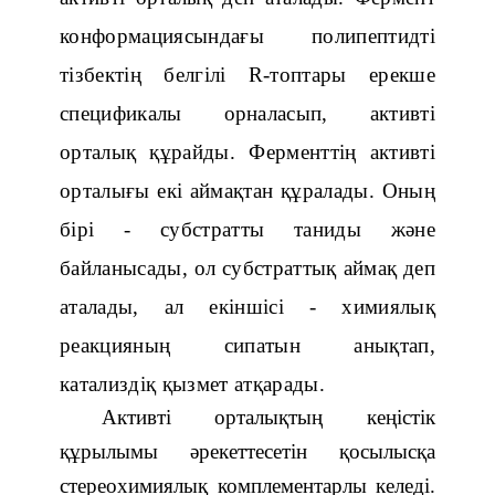
конформациясындағы полипептидті
тізбектің белгілі R-топтары ерекше
спецификалы орналасып, активті
орталық құрайды. Ферменттің активті
орталығы екі аймақтан құралады. Оның
бірі - субстратты таниды және
байланысады, ол субстраттық аймақ деп
аталады, ал екіншісі - химиялық
реакцияның сипатын анықтап,
катализдіқ қызмет атқарады.
Активті орталықтың кеңістік
құрылымы әрекеттесетін қосылысқа
стереохимиялық комплементарлы келеді.