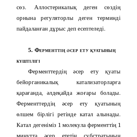
сөз.
Аллостерикалық деген сөздің
орнына регуляторлы деген терминді
пайдаланған дұрыс деп есептеледі.
5. Ферменттің әсер ету қуатының
күштілігі
Ферменттердің әсер ету қуаты
бейорганикалық катализаторларға
қарағанда, әлдеқайда жоғары болады.
Ферменттердің әсер ету қуатының
өлшем бірлігі ретінде катал алынады.
Катал дегеніміз 1 молекула ферменттің 1
минутта әсер ететін субстратының