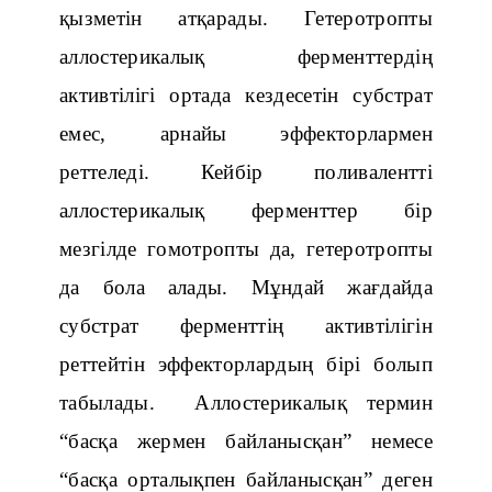
қызметін атқарады. Гетеротропты
аллостерикалық ферменттердің
активтілігі ортада кездесетін субстрат
емес, арнайы эффекторлармен
реттеледі.
Кейбір поливалентті
аллостерикалық ферменттер бір
мезгілде гомотропты да, гетеротропты
да бола алады. Мұндай жағдайда
субстрат ферменттің активтілігін
реттейтін эффекторлардың бірі болып
табылады. Аллостерикалық термин
“басқа жермен байланысқан” немесе
“басқа орталықпен байланысқан” деген