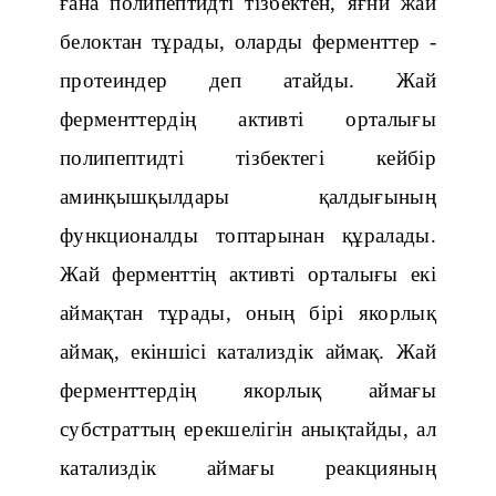
ғана полипептидті тізбектен, яғни жай
белоктан тұрады, оларды ферменттер -
протеиндер деп атайды. Жай
ферменттердің активті орталығы
полипептидті тізбектегі кейбір
аминқышқылдары қалдығының
функционалды топтарынан құралады.
Жай ферменттің активті орталығы екі
аймақтан тұрады, оның бірі якорлық
аймақ, екіншісі катализдік аймақ. Жай
ферменттердің якорлық аймағы
субстраттың ерекшелігін анықтайды, ал
катализдік аймағы реакцияның