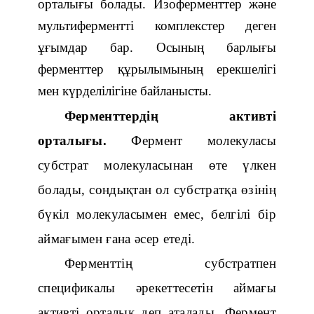
орталығы болады.
И
зоферменттер және
мультиферментті комплекстер деген
ұғымдар бар. Осының барлығы
ферменттер құрылымының ерекшелігі
мен күрделілігіне байланысты.
Ферменттердің активті
орталығы.
Фермент молекуласы
субстрат молекуласынан өте үлкен
болады, сондықтан ол субстратқа өзінің
бүкіл молекуласымен емес, белгілі бір
аймағымен ғана әсер етеді.
Ферменттің субстратпен
спецификалы әрекеттесетін аймағы
активті орталық деп аталады. Фермент