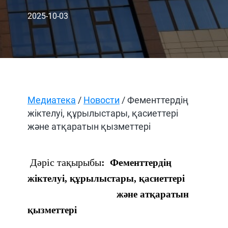
2025-10-03
Медиатека
/
Новости
/ Фементтердің
жіктелуі, құрылыстары, қасиеттері
және атқаратын қызметтері
Дәріс тақырыбы
: Фе
менттердің
жіктелуі, құрылыстары, қасиеттері
және атқаратын
қызметтері