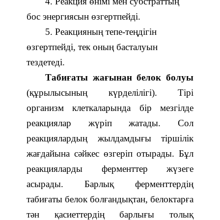
4
.
Реакция өнімі мен субстраттың
бос энергиясын өзгертпейді
.
5
.
Реакцияның тепе-теңдігін
өзгертпейді, тек оның басталуын
тездетеді
.
Табиғаты жағынан белок болуы
(құрылысының күрделілігі). Тірі
организм клеткаларында бір мезгілде
реакциялар жүріп жатады. Сол
реакциялардың жылдамдығы тіршілік
жағдайына сәйкес өзгеріп отырады. Бұл
реакцияларды ферменттер жүзеге
асырады. Барлық ферменттердің
табиғаты белок болғандықтан, белоктарға
тән қасиеттердің барлығы толық