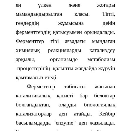
ең үлкен және жоғары
мамандандырылған класы. Тіпті,
гендердің жұмысына дейін
ферменттердің қатысуымен орындалады.
Ферменттер тірі ағзадағы мыңдаған
химиялық реакцияларды катализдеу
арқылы, организмде метаболизм
процестерінің қалыпты жағдайда жүруін
қамтамасыз етеді.
Ферменттер табиғаты жағынан
каталитикалық қасиеті бар белоктар
болғандықтан, оларды биологиялық
катализаторлар деп атайды. Кейбір
басылымдарда “enzyme” деп жазылады.