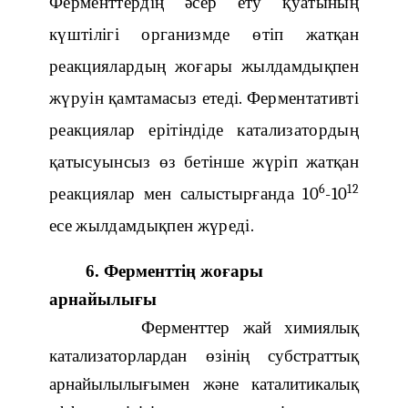
Ферменттердің әсер ету қуатының
күштілігі организмде өтіп жатқан
реакциялардың жоғары жылдамдықпен
жүруін қамтамасыз етеді. Ферментативті
реакциялар ерітіндіде катализатордың
қатысуынсыз өз бетінше жүріп жатқан
6
12
реакциялар мен салыстырғанда 10
-10
есе жылдамдықпен жүреді.
6. Ферменттің жоғары
арнайылығы
Ферменттер жай химиялық
катализаторлардан өзінің субстраттық
арнайылылығымен және каталитикалық