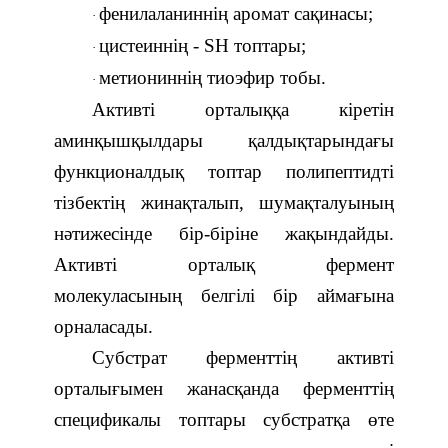
фенилаланинн
і
ң аромат сақинасы;
·
цистеиннің - SH топтары;
·
метиониннің тиоэфир тобы.
·
Активті орталыққа кіретін
аминқышқылдар
ы
қалдықтарындағы
функционалдық топтар полипептидті
тізбектің жинақталып, шумақталуының
нәтижесінде бір-біріне жақындайды.
Активті орталық фермент
молекуласының белгілі бір аймағына
орналасады.
Субстрат ферменттің активті
орталығымен жанасқанда ферменттің
спецификалы топтары субстратқа өте