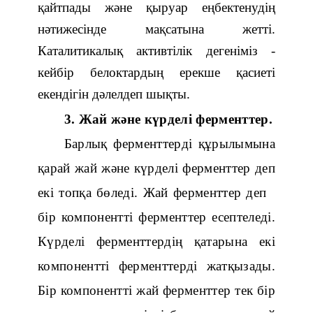
қайтпады және қыруар еңбектенудің
нәтижесінде мақсатына жетті.
Каталитикалық активтілік дегеніміз -
кейбір белоктардың ерекше қасиеті
екендігін дәлелдеп шықты.
3. Жай және күрделі ферменттер.
Барлық ферменттерді құрылымына
қарай жай және күрделі ферменттер деп
екі топқа бөледі. Жай ферменттер деп
бір компонентті ферменттер есептеледі.
Күрделі ферменттердің қатарына екі
компонентті ферменттерді жатқызады.
Бір компонентті жай ферменттер тек бір