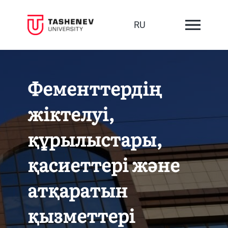
RU
Фементтердің
жіктелуі,
құрылыстары,
қасиеттері және
атқаратын
қызметтері