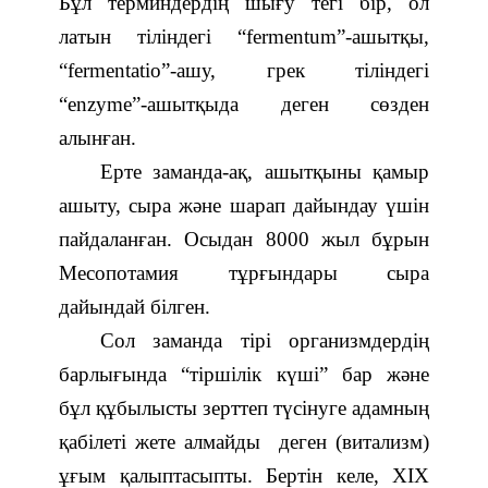
Бұл терминдердің шығу тегі бір, ол
латын тіліндегі “fermentum”-ашытқы,
“fermentatіo”-ашу, грек тіліндегі
“enzyme”-ашытқыда деген сөзден
алынған.
Ерте заманда-ақ, ашытқыны қамыр
ашыту, сыра және шарап дайындау үшін
пайдаланған. Осыдан 8000 жыл бұрын
Месопотамия тұрғындары сыра
дайындай білген.
Сол заманда тірі организмдердің
барлығында “тіршілік күші” бар және
бұл құбылысты зерттеп түсінуге адамның
қабілеті жете алмайды деген (витализм)
ұғым қалыптасыпты. Бертін келе, ХІХ