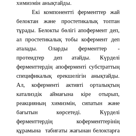
химизмін анықтайды.
Екі компонентті ферменттер жай
белоктан және простетикалық топтан
тұрады. Белокты бөлігі апофермент деп,
ал простетикалық тобы кофермент деп
аталады. Оларды ферменттер -
протеидтер деп атайды. Күрделі
ферменттердің апоферменті субстраттың
спецификалық ерекшелігін анықтайды.
Ал, коферменті активті орталықтың
катализдік аймағына кіре отырып,
реакцияның химизмін, сипатын және
бағытын көрсетеді. Күрделі
ферменттердің коферменттерінің
құрамына табиғаты жағынан белоктарға