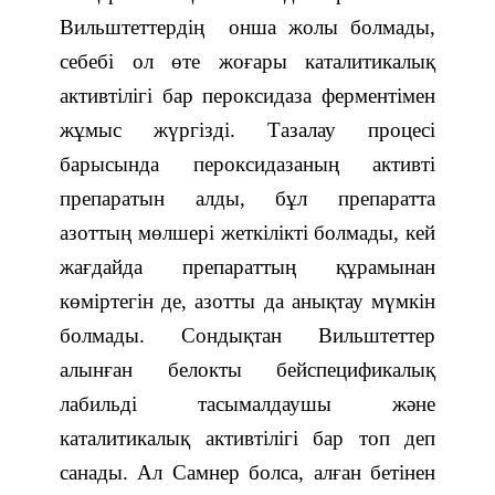
Вильштеттердің онша жолы болмады,
себебі ол өте жоғары каталитикалық
активтілігі бар пероксидаза ферментімен
жұмыс жүргізді. Тазалау процесі
барысында пероксидазаның активті
препаратын алды, бұл препаратта
азоттың мөлшері жеткілікті болмады, кей
жағдайда препараттың құрамынан
көміртегін де, азотты да анықтау мүмкін
болмады. Сондықтан Вильштеттер
алынған белокты бейспецификалық
лабильді тасымалдаушы және
каталитикалық активтілігі бар топ деп
санады. Ал Самнер болса, алған бетінен