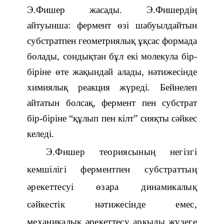
Э.Фишер жасады. Э.Фишердің
айтуынша: фермент өзі шабуылдайтын
субстратпен геометриялық ұқсас формада
болады, сондықтан бұл екі молекула бір-
біріне өте жақындай алады, нәтижесінде
химиялық реакция жүреді. Бейнелеп
айтатын болсақ, фермент пен субстрат
бір-біріне “құлып пен кілт” сияқты сәйкес
келеді.
Э.Фишер теориясының негізгі
кемшілігі ферментпен субстраттың
әрекеттесуі өзара динамикалық
сәйкестік нәтижесінде емес,
механикалық әрекеттесу арқылы жүзеге