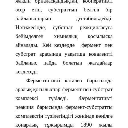
жақын орналасқандықтан, кооперативті
әсер етіп, субстраттың белгілі бір
байланыстарын дестабил
ь
дейді.
Нәтижесінде, субстрат реакцияласуға
бейімделген химиялық қосылысқа
айналады. Кей кездерде
фермент пен
субстрат арасында уақытша ковалентті
байланыс пайда болатын жағдайлар
кездеседі.
Ферментативті катализ барысында
аралық қосылыстар фермент пен субстрат
комплексі түзіледі. Ферментативті
реакция барысында фермент-субстратты
комплекстің түзілетіндігі жөнінде көңілге
қонарлық тұжырымды 1890 жылы