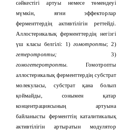
сәйкестігі артуы немесе төмендеуі
мүмкін, яғни эффекторлар
ферменттердің активтілігін реттейді.
Аллостерикалық ферменттердің негізгі
үш класы белгілі: 1)
гомотропты
; 2)
гетеротропты;
3)
гомогетеротропты.
Гомотропты
аллостерикалық ферменттердің субстрат
молекуласы, субстрат қана болып
қоймайды, сонымен қатар
концентрациясының артуына
байланысты ферменттің каталитикалық
активтілігін артыратын модулятор