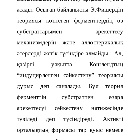
асады. Осыған байланысты Э.Фишердің
теориясы көптеген ферменттердің өз
субстраттарымен әрекеттесу
механизмдерін және аллостерикалық
әсерлерді жетік түсіндіре алмайды.
Ал,
қазіргі уақытта Кошл
е
ндтың
“индуцирленген сәйкестену” теориясы
дұрыс деп саналады. Бұл теория
ферменттің субстратпен өзара
әрекеттесуі сәйкестену нәтижесінде
түзіледі деп түсіндіреді.
А
ктивті
орталықтың формасы тар қуыс немесе