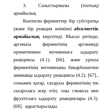
3. Салыстырмалы (топтық)
арнайылық
Көптеген ферменттер бір субстратқа
(және бір реакция өніміне)
абсолюттік
арнайылық
көрсетеді. Мысал ретінде,
аргиназа ферментінің аргининді
оринитинмен мочевинаға ыдырату
реакциясы (4.1). [66]. және уреаза
ферментінің мочевинаны бикарбонатпен
аммиакқа ыдырату реакциясы (4.2). [67].,
сонымен қатар, сахараза ферментінің тек
сахарозаға әсер етіп, оны глюкоза мен
фруктозаға ыдырату реакциялары (4.3).
[68]. қарастырылады.