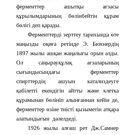
ферменттер ашытқы ағзасы
құрылымдарының бөлінбейтін құрам
бөлігі деп қарады.
Ферменттерді зерттеу тарихында өте
маңызды оқиға ретінде Э. Бюхнердің
1897 жылы ашқан жаңалығы орын алды.
Ол саңырауқұлақ ағзаларының
сығындысындағы ферменттер
спирттердің ашуын катализдеуге
қабілетті екендігін айтты және клетка
құрамынан бөлініп алынғаннан кейін де,
ферменттер өзіне тиісті қызыметін атқара
алатындығын дәлелдеді.
1926 жылы алғаш рет Дж.Самнер