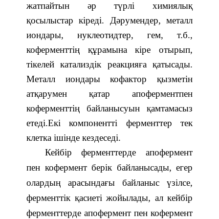
жатпайтын әр түрлі химиялық
қосылыстар кіреді. Дәрумендер, металл
иондары, нуклеотидтер, гем, т.б.,
коферменттің құрамына кіре отырып,
тікелей катализдік реакцияға қатысады.
Металл иондары кофактор қызметін
атқарумен қатар апоферментпен
коферменттің байланысуын қамтамасыз
етеді.Екі компонентті ферменттер тек
клетка ішінде кездеседі.
Кейбір ферменттерде апофермент
пен кофермент берік байланысады, егер
олардың арасындағы байланыс үзілсе,
ферменттік қасиеті жойылады, ал кейбір
ферменттерде апофермент пен кофермент