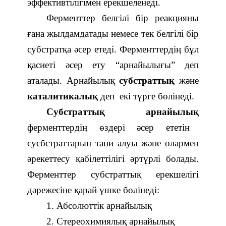
эффективтілігімен ерекшеленеді.
Ферменттер белгілі бір реакцияны
ғана жылдамдатады немесе тек белгілі бір
субстратқа әсер етеді. Ферменттердің бұл
қасиеті әсер ету “арнайылығы” деп
аталады. Арнайылық
субстраттық
және
каталитикалық
деп екі түрге бөлінеді.
Субстраттық арнайылық
ф
ерменттердің өздері әсер ететін
сусбстраттарын тани алуы және олармен
әрекеттесу қабілеттілігі әртүрлі болады.
Ферменттер субстраттық ерекшелігі
дәрежесіне қарай үшке бөлінеді:
1. Абсолюттік арнайылық
2. Стереохимиялық арнайылық