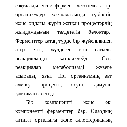
сақталады, яғни фермент дегеніміз - тірі
организмдер клеткаларында түзілетін
және ондағы жүріп жатқан процестердің
жылдамдығын тездететін белоктар.
Ферменттер қатаң түрде бір жүйелілікпен
әсер етіп, жүздеген көп сатылы
реакцияларды катализдейді. Осы
реакциялар метаболизмді жүзеге
асырады, яғни тірі организмнің зат
алмасу процесін, өсуін, дамуын
қамтамасыз етеді.
Бір компонентті және екі
компонентті ферменттер бар. Олардың
активті орталығы және аллостерикалық