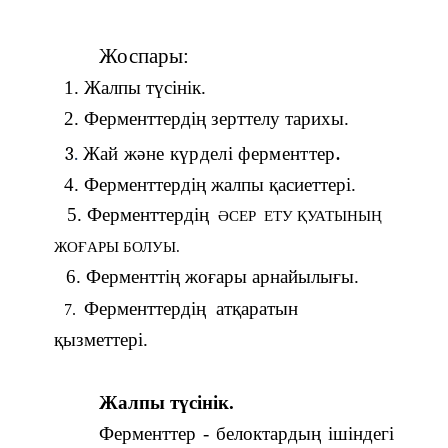
Жоспары:
1. Жалпы түсінік.
2. Ферменттердің зерттелу тарихы.
.
3
Жай және күрделі ферменттер
.
4. Ферменттердің жалпы қасиеттері.
5.
Ферменттердің
ӘСЕР ЕТУ ҚУАТЫНЫҢ
ЖОҒАРЫ БОЛУЫ
.
6.
Ферменттің жоғары арнайылығы.
Ферменттердің атқаратын
7.
қызметтері.
Жалпы түсінік.
Ферменттер - белоктардың ішіндегі