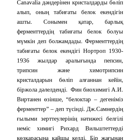
Canavalіa дәндерінен кристалдарды бөліп
алып, оның табиғаты белок екендігін
ашты. Сонымен қатар, барлық
ферменттердің табиғаты белок болуы
мүмкін деп болжамдады. Ферменттердің
табиғаты белок екендігі Нортроп 1930-
1936 жылдар аралығында пепсин,
трипсин және химотрипсин
кристалдарын бөліп алғаннан кейін,
біржола дәлелденді. Фин биохимигі А.И.
Виртанен өзінше, “белоктар – дегеніміз
ферменттер” – деп түсінді. Дж.Самнердің
ғылыми зерттеулерінің нәтижесі белгілі
неміс химигі Рихард Вильштеттерді
көзқарасына қайшы келді. Бір жағынан