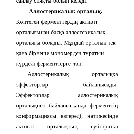
саңлау сияқты болып
келеді
.
Аллостерикалық орталық.
Көптеген ферменттердің активті
орталығынан басқа аллостерикалық
орталығы болады. Мұндай орталық тек
қана бірнеше мономерден тұратын
күрделі ферменттерге
тән
.
Аллостерикалық орталыққа
эффекторлар байланысады.
Эффекторлар аллостерикалық
орталықпен байланысқанда ферменттің
конформациясы өзгереді, нәтижесінде
активті орталықтың субстратқа