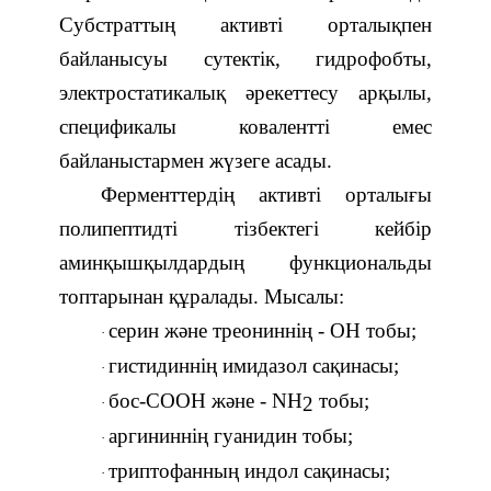
Субстраттың активті орталықпен
байланысуы сутектік, гидрофобты,
электростатикалық әрекеттесу арқылы,
спецификалы ковалентті емес
байланыстармен жүзеге асады.
Ферменттердің активті орталығы
полипептидті тізбектегі кейбір
аминқышқылдардың функциональды
топтарынан құралады.
Мысалы:
серин және треониннің - ОН тобы;
·
гистидиннің имидазол сақинасы;
·
бос-СООН және -
NH
тобы;
2
·
аргининнің гуанидин тобы;
·
триптофанның индол сақинасы;
·