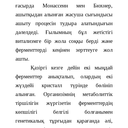
ғасырда Монассеин мен Бюхнер,
ашытқыдан алынған жасуша сығындысы
ашыту процесін тудыра алатындығын
дәлелдеді. Ғылымның бұл жетістігі
витализмге бір жола соққы берді және
ферменттерді кеңінен зерттеуге жол
ашты.
Қазіргі кезге дейін екі мыңдай
ферменттер анықталып, олардың екі
жүздейі кристалл түрінде бөлініп
алынған. Организімнің метаболиттік
тіршілігін жүргізетін ферменттердің
көпшілігі белгілі болғанымен
генетикалық тұрғыдан қарағанда әлі,