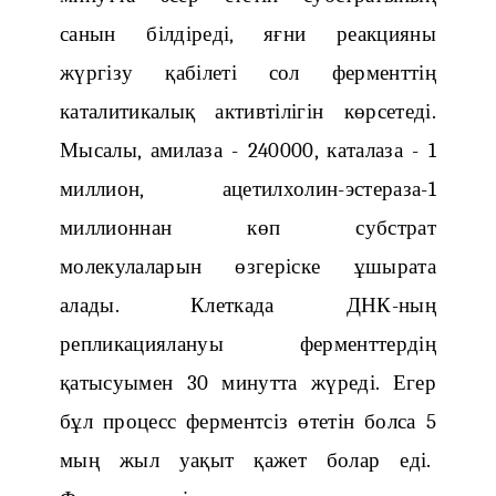
санын білдіреді, яғни реакцияны
жүргізу қабілеті сол ферменттің
каталитикалық активтілігін көрсетеді.
Мысалы, амилаза - 240000, каталаза - 1
миллион, ацетилхолин-эстераза-1
миллионнан көп субстрат
молекулаларын өзгеріске ұшырата
алады. Клеткада ДНК-ның
репликациялануы ферменттердің
қатысуымен 30 минутта жүреді. Егер
бұл процесс ферментсіз өтетін болса 5
мың жыл уақыт қажет болар еді.