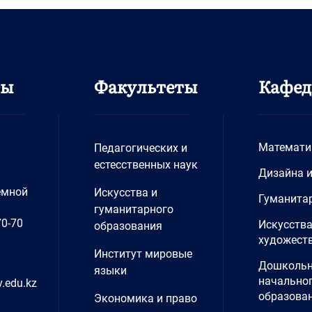
ты
Факультеты
Кафе
Математи
Педагогических и
естесственных наук
Дизайна 
емной
Искусства и
Гуманита
гуманитарного
70-70
Искусства
образования
художеств
Институт мировые
Дошкольн
языки
начально
.edu.kz
образова
Экономика и право