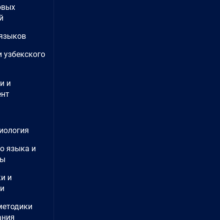
овых
й
языков
и узбекского
и и
нт
иология
о языка и
ры
и и
ии
методики
ания