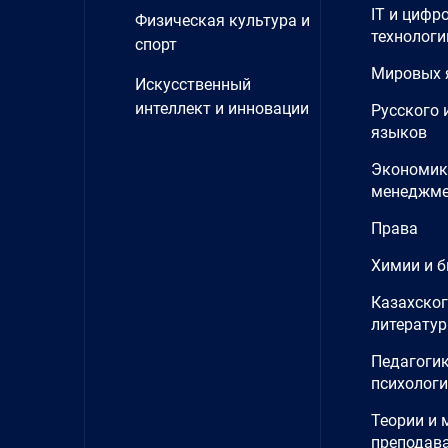
IT и цифр
Физическая культура и
технологи
спорт
Мировых 
Искусственный
интеллект и инновации
Русского 
языков
Экономик
менеджме
Права
Химии и б
Казахског
литерату
Педагогик
психолог
Теории и 
преподав