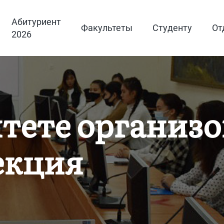
Абитуриент
Факультеты
Студенту
От
2026
тете организо
екция