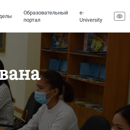
Образовательный
e-
делы
портал
University
вана