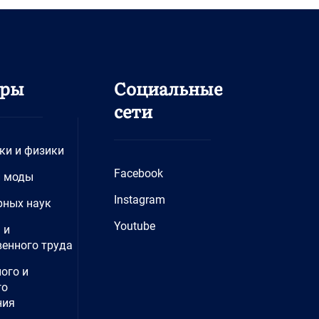
дры
Социальные
сети
ки и физики
Facebook
и моды
Instagram
рных наук
Youtube
 и
енного труда
ого и
го
ния