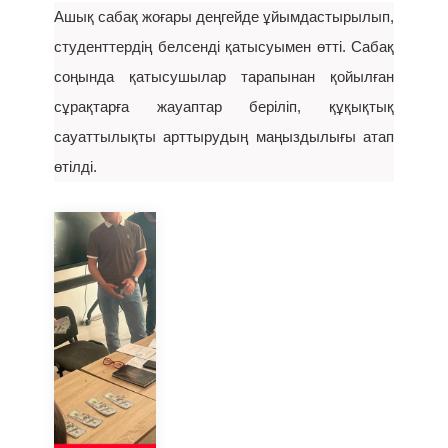
Ашық сабақ жоғары деңгейде ұйымдастырылып,
студенттердің белсенді қатысуымен өтті. Сабақ
соңында қатысушылар тарапынан қойылған
сұрақтарға жауаптар беріліп, құқықтық
сауаттылықты арттырудың маңыздылығы атап
өтілді.