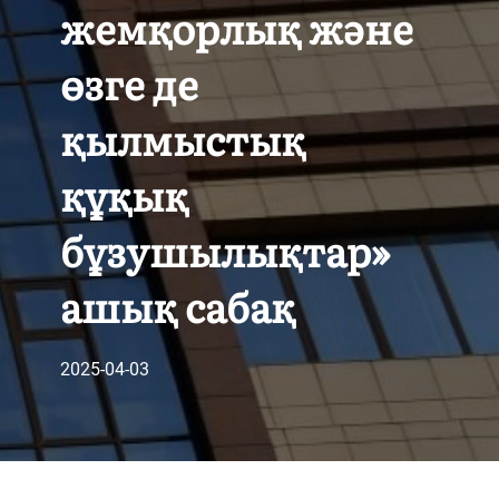
жемқорлық және
өзге де
қылмыстық
құқық
бұзушылықтар»
ашық сабақ
2025-04-03