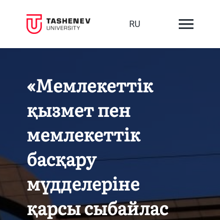
RU
«Мемлекеттік
қызмет пен
мемлекеттік
басқару
мүдделеріне
қарсы сыбайлас