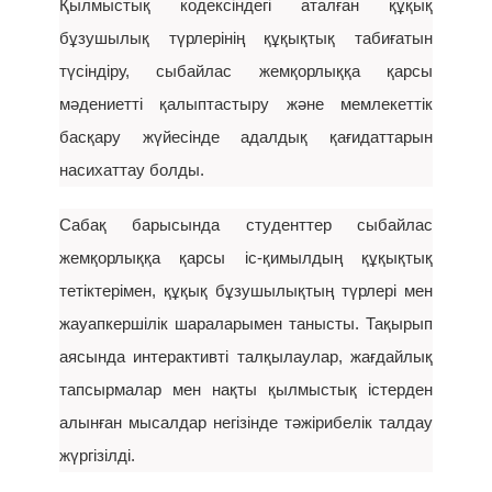
Қылмыстық кодексіндегі аталған құқық
бұзушылық түрлерінің құқықтық табиғатын
түсіндіру, сыбайлас жемқорлыққа қарсы
мәдениетті қалыптастыру және мемлекеттік
басқару жүйесінде адалдық қағидаттарын
насихаттау болды.
Сабақ барысында студенттер сыбайлас
жемқорлыққа қарсы іс-қимылдың құқықтық
тетіктерімен, құқық бұзушылықтың түрлері мен
жауапкершілік шараларымен танысты. Тақырып
аясында интерактивті талқылаулар, жағдайлық
тапсырмалар мен нақты қылмыстық істерден
алынған мысалдар негізінде тәжірибелік талдау
жүргізілді.