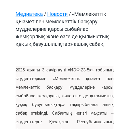
Медиатека
/
Новости
/ «Мемлекеттік
қызмет пен мемлекеттік басқару
мүдделеріне қарсы сыбайлас
жемқорлық және өзге де қылмыстық
құқық бұзушылықтар» ашық сабақ
2025 жылғы 3 сәуір күні «ИЭФ-23-5к» тобының
студенттерімен «Мемлекеттік қызмет пен
мемлекеттік басқару мүдделеріне қарсы
сыбайлас жемқорлық және өзге де қылмыстық
құқық бұзушылықтар» тақырыбында ашық
сабақ өткізілді. Сабақтың негізгі мақсаты –
студенттерге Қазақстан Республикасының