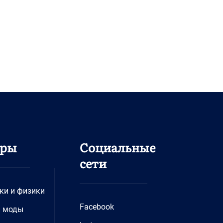
дры
Социальные
сети
ки и физики
Facebook
и моды