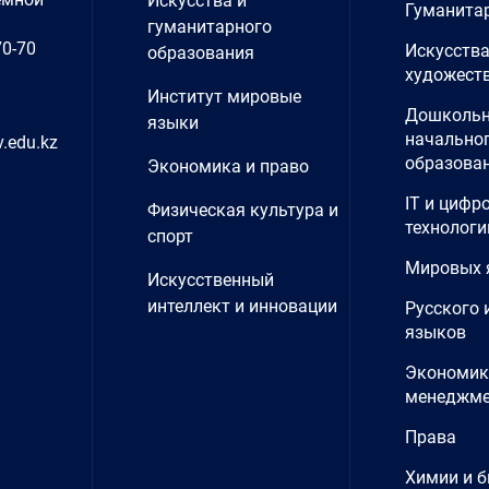
Искусства и
Гуманита
гуманитарного
70-70
Искусства
образования
художеств
Институт мировые
Дошкольн
языки
начально
.edu.kz
образова
Экономика и право
IT и цифр
Физическая культура и
технологи
спорт
Мировых 
Искусственный
интеллект и инновации
Русского 
языков
Экономик
менеджме
Права
Химии и б