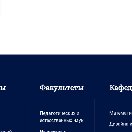
ты
Факультеты
Кафе
Математи
Педагогических и
естесственных наук
Дизайна 
емной