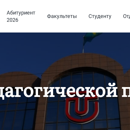
Абитуриент
Факультеты
Студенту
От
2026
дагогической 