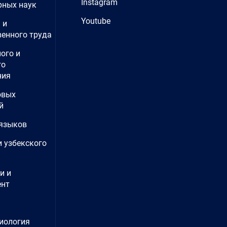
Instagram
рных наук
Youtube
 и
енного труда
ого и
го
ния
овых
й
языков
и узбекского
и и
нт
иология