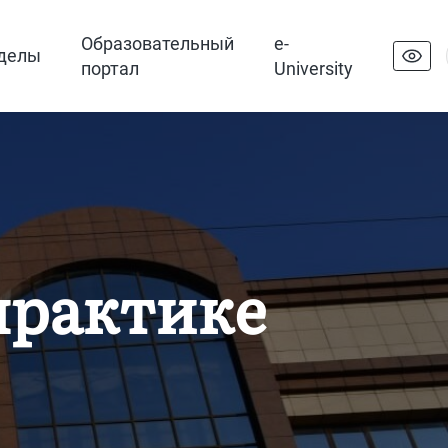
Образовательный
e-
делы
портал
University
практике