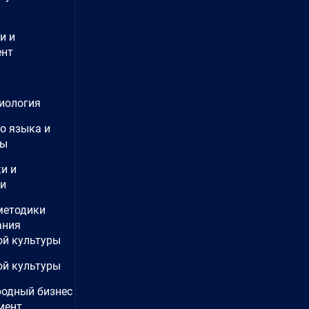
и и
нт
иология
о языка и
ры
и и
ии
методики
ания
ой культуры
ой культуры
одный бизнес
мент