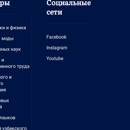
дры
Социальные
сети
ки и физики
Facebook
и моды
Instagram
рных наук
Youtube
 и
енного труда
ого и
го
ния
овых
й
языков
и узбекского