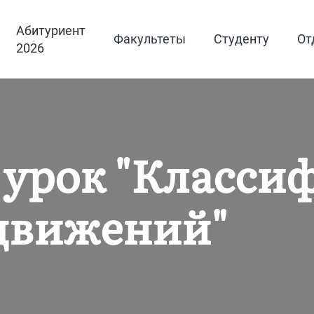
Абитуриент
Факультеты
Студенту
От
2026
урок "Класси
движений"