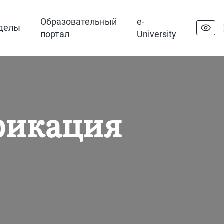
Образовательный
e-
делы
портал
University
фикация