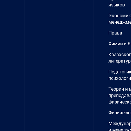
языков
Экономик
менеджме
Права
Химии и б
Казахског
литерату
Педагогик
психолог
Теории и 
преподав
физическ
Физическ
Междунар
и менедж