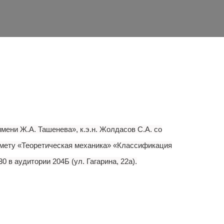
ени Ж.А. Ташенева», к.э.н. Жолдасов С.А. со
дмету «Теоретическая механика» «Классификация
 в аудитории 204Б (ул. Гагарина, 22а).