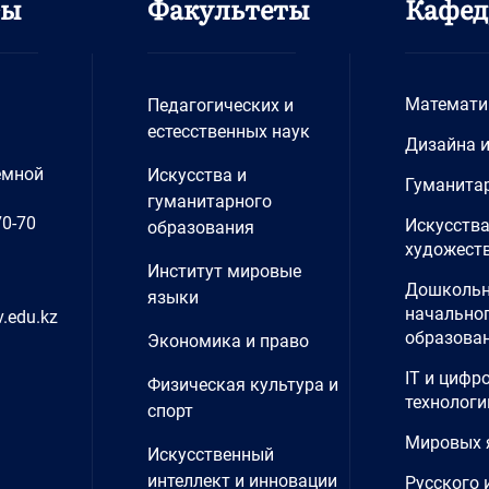
ты
Факультеты
Кафе
Математи
Педагогических и
естесственных наук
Дизайна 
емной
Искусства и
Гуманита
гуманитарного
70-70
Искусства
образования
художеств
Институт мировые
Дошкольн
языки
начально
.edu.kz
образова
Экономика и право
IT и цифр
Физическая культура и
технологи
спорт
Мировых 
Искусственный
интеллект и инновации
Русского 