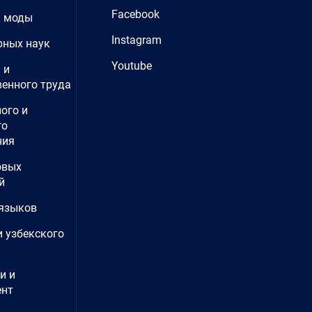
Facebook
и моды
Instagram
рных наук
Youtube
 и
енного труда
ого и
го
ния
овых
й
языков
и узбекского
и и
нт