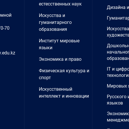
естесственных наук
Дизайна 
емной
Искусства и
Гуманита
гуманитарного
70-70
Искусства
образования
художеств
Институт мировые
Дошкольн
языки
начально
.edu.kz
образова
Экономика и право
IT и цифр
Физическая культура и
технологи
спорт
Мировых 
Искусственный
интеллект и инновации
Русского 
языков
Экономик
менеджме