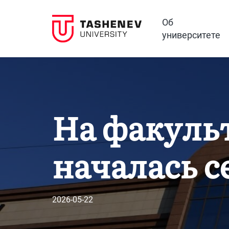
Об
университете
На факуль
началась с
2026-05-22