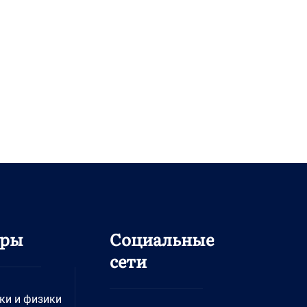
дры
Социальные
сети
ки и физики