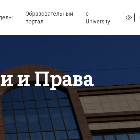
Образовательный
e-
делы
портал
University
и и Права