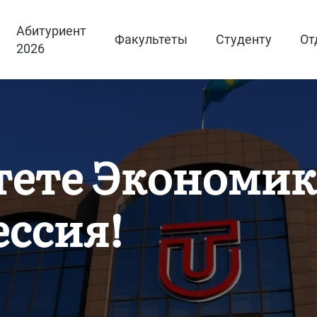
Абитуриент
Факультеты
Студенту
От
2026
тете Экономик
ессия!