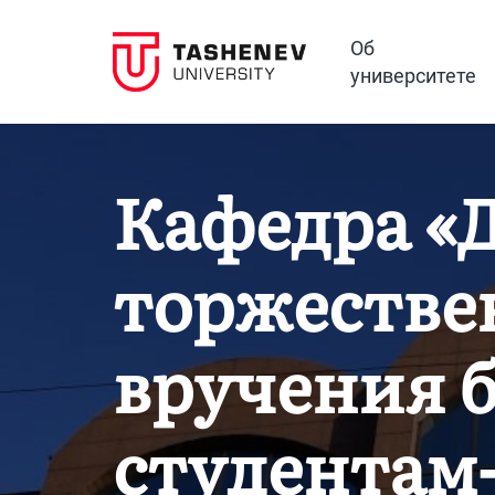
Об
университете
Кафедра «Д
торжестве
вручения 
студентам