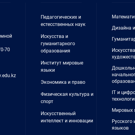
Математи
Педагогических и
естесственных наук
Дизайна 
емной
Искусства и
Гуманита
гуманитарного
70-70
Искусства
образования
художеств
Институт мировые
Дошкольн
языки
начально
.edu.kz
образова
Экономика и право
IT и цифр
Физическая культура и
технологи
спорт
Мировых 
Искусственный
интеллект и инновации
Русского 
языков