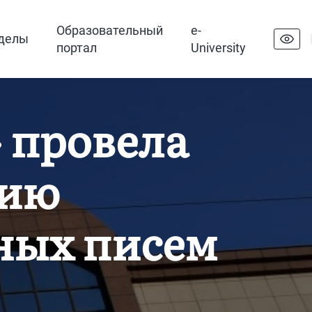
Образовательный
e-
делы
портал
University
 провела
нию
ных писем