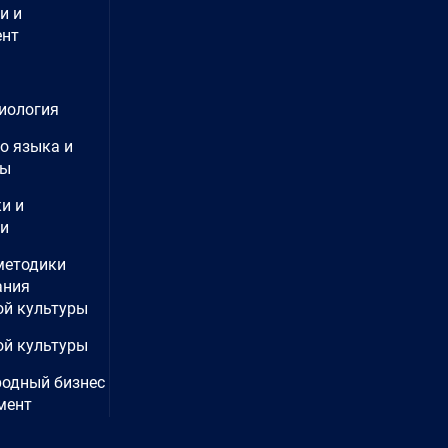
и и
нт
иология
о языка и
ры
и и
ии
методики
ания
ой культуры
ой культуры
одный бизнес
мент