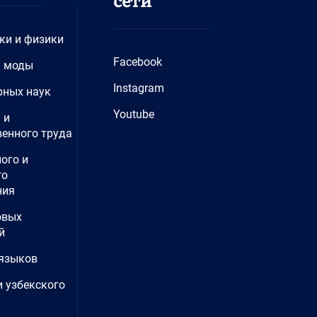
ки и физики
Facebook
и моды
Instagram
рных наук
Youtube
 и
енного труда
ого и
го
ния
овых
й
языков
и узбекского