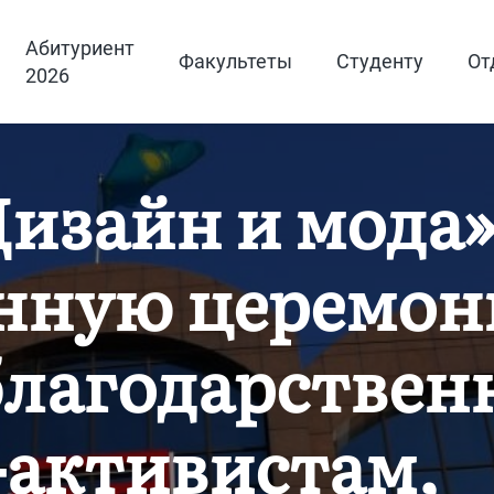
Абитуриент
Факультеты
Студенту
От
2026
изайн и мода»
нную церемо
благодарствен
-активистам,