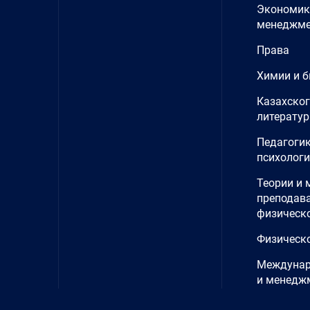
Экономик
менеджме
Права
Химии и б
Казахског
литерату
Педагогик
психолог
Теории и 
преподав
физическ
Физическ
Междунар
и менедж