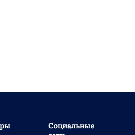
дры
Социальные
сети