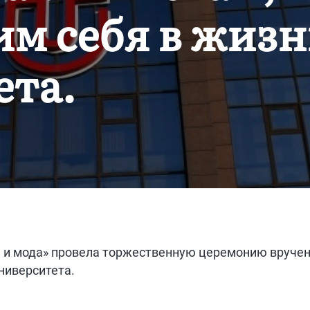
м себя в жиз
ета.
 и мода» провела торжественную церемонию вручен
ниверситета.