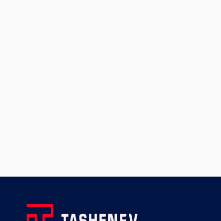
доктора PhD, 3 кандидата
13. к.п.н., ассоц.
наук, 2 ассоциированных
профессор Утешова Алия
профессора, 1 Заслуженный
Жалеловна
деятель Республики
14. деятель культуры
Казахстан, 3 деятеля
искусства РК, ассоц.
культуры РК, 9 магистров, 1
профессор Исаев Бөрі
преподаватель.
Иса
Многие преподаватели
15. деятель культуры
являются призерами
искусства РК, старший
международных и
преподаватель Мажитов
республиканских конкурсов,
Улугбек Халматович
обладателями
16. деятель культуры
государственных грантов,
искусства РК, магистр-
обладателями звания
старший преподаватель
«деятель культуры РК».
Қайнарбаева Айгуль