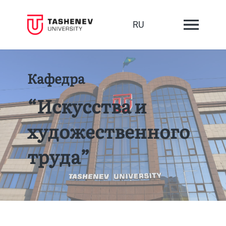
RU
Кафедра
“Искусства и
художественного
труда”