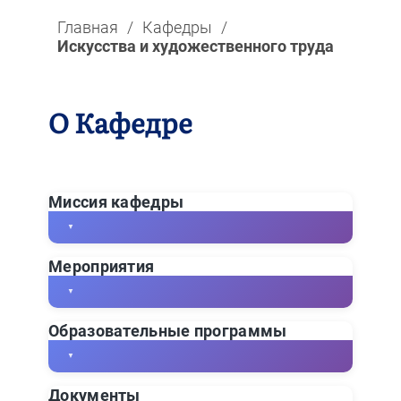
Главная
/
Кафедры
/
Искусства и художественного труда
О Кафедре
Миссия кафедры
▼
Мероприятия
▼
Кафедра «Искусство»,
Образовательные программы
созданная в 2003 году на
▼
основе педагогических и
Ознакомьтесь с открытыми
художественных
Документы