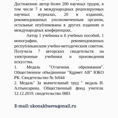
организации учебного
Айтуарова Назерке
Достижения: автор более 200 научных трудов, в
общеобразовательная средняя
процесса, воспитанию
Аблаевна
том числе 7 в международных рецензируемых
школа (г.Шымкент)
научных журналах, 20 в изданиях,
студенческой молодежи,
9. магистр-преподаватель
рекомендованных уполномоченным органом,
№15 имени Д.И.Менделеева школа-
подготовке специалистов
Шналиев Мұхтар
остальные опубликованы в других изданиях и
лицей (г.Шымкент)
международных конференциях.
высокого
Әбдіманапұлы
Общеобразовательная школа имени
Автор 1 учебника и 6 учебных пособий, 1
профессионального уровня,
10. магистр-старший
монографии, рекомендованных
К.Байболова, Туркестанской
республиканским учебно-методическим советом.
укреплению материально–
преподаватель Сауытов
области, Толебийского района, село
Получила 7 авторских свидетельств на
технической базы кафедры,
Ерман Биболатұлы
электронные учебники и произведения
Узынарык
искусства.
налаживанию научно–
11. магистр-
№45 школа-гимназия (г.Шымкент)
1. Медаль "Отличник образования".
исследовательской работы,
преподаватель Бакирова
Общеобразовательная средняя
Общественное объединение "Құрмет АВ" ЮКО
РК. Свидетельство № Sr044
открытию новых
Гулжайна
школа №12 имени М.Горького
2. Медаль" За значительный труд " медаль И.
специальностей.
База дуального обучения:
Әбілпатшақызы
Алтынсарина. Общественный фонд учителя.
12.12.2019. свидетельство 0881
Частная школа AJ «Parasat»
Научный потенциал
12. к.п.н., ассоц.
Общеобразовательная школа №1
кафедры на высоком уровне:
профессор Естемесова
E-mail:
ukonakbaeva@mail.ru
"Talant"
1 профессор, 1 доктор наук, 2
Сауле