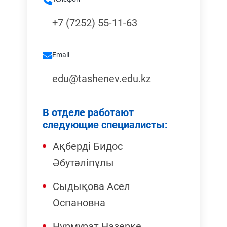
+7 (7252) 55-11-63
Email
edu@tashenev.edu.kz
В отделе работают
следующие специалисты:
Ақберді Бидос
Әбутәліпұлы
Сыдықова Асел
Оспановна
Нұрмурат Назерке