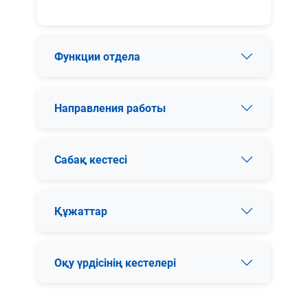
Функции отдела
Направления работы
Сабақ кестесі
Құжаттар
Оқу үрдісінің кестелері