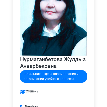
Нурмаганбетова Жулдыз
Анварбековна
начальник отдела планирования и
организации учебного процесса
Степень
Телефон