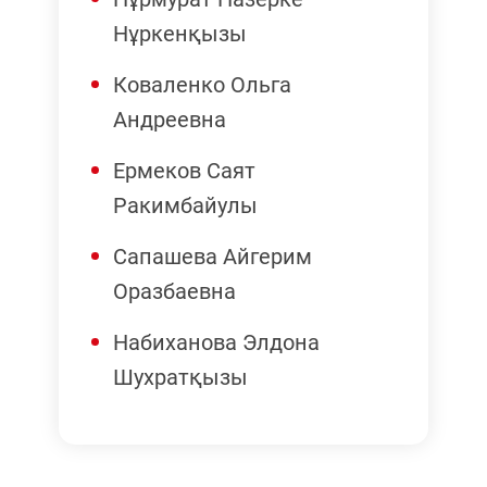
Нұркенқызы
Коваленко Ольга
Андреевна
Ермеков Саят
Ракимбайулы
Сапашева Айгерим
Оразбаевна
Набиханова Элдона
Шухратқызы