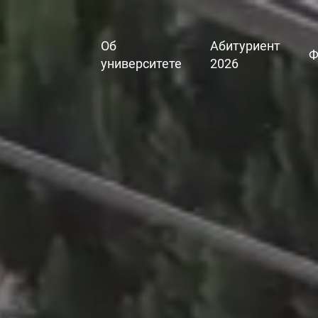
Об
Абитуриент
Ф
университете
2026