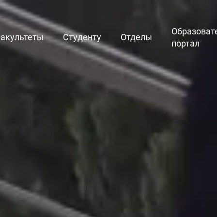
Образоват
акультеты
Студенту
Отделы
портал