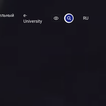
ельный
e-
RU
University